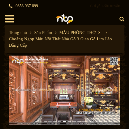
Gửi yêu cầu tư vấn
0856.937.899
Trang chủ
Sản Phẩm
MẪU PHÒNG THỜ
Choáng Ngợp Mẫu Nội Thất Nhà Gỗ 3 Gian Gỗ Lim Lào
Đẳng Cấp
P
N
r
e
e
x
v
t
i
o