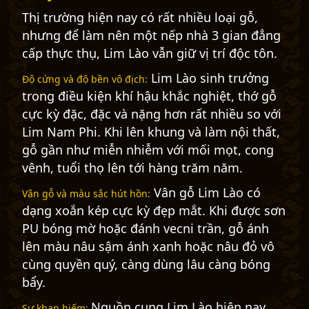
Thị trường hiện nay có rất nhiều loại gỗ,
nhưng để làm nên một nếp nhà 3 gian đẳng
cấp thực thụ, Lim Lào vẫn giữ vị trí độc tôn.
Lim Lào sinh trưởng
Độ cứng và độ bền vô địch:
trong điều kiện khí hậu khắc nghiệt, thớ gỗ
cực kỳ đặc, đặc và nặng hơn rất nhiều so với
Lim Nam Phi. Khi lên khung và làm nội thất,
gỗ gần như miễn nhiễm với mối mọt, cong
vênh, tuổi thọ lên tới hàng trăm năm.
Vân gỗ Lim Lào có
Vân gỗ và màu sắc hút hồn:
dạng xoắn kép cực kỳ đẹp mắt. Khi được sơn
PU bóng mờ hoặc đánh vecni trần, gỗ ánh
lên màu nâu sậm ánh xanh hoặc nâu đỏ vô
cùng quyền quý, càng dùng lâu càng bóng
bẩy.
Nguồn cung Lim Lào hiện nay
Sự khan hiếm: