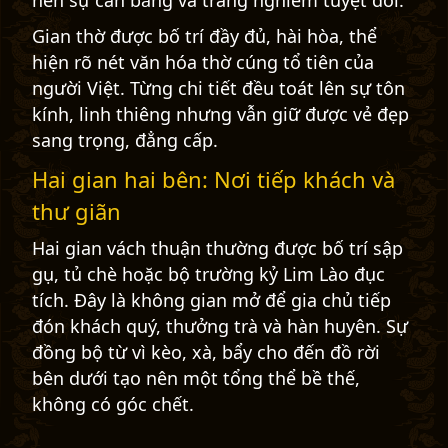
nên sự cân bằng và trang nghiêm tuyệt đối.
Gian thờ được bố trí đầy đủ, hài hòa, thể
hiện rõ nét văn hóa thờ cúng tổ tiên của
người Việt. Từng chi tiết đều toát lên sự tôn
kính, linh thiêng nhưng vẫn giữ được vẻ đẹp
sang trọng, đẳng cấp.
Hai gian hai bên: Nơi tiếp khách và
thư giãn
Hai gian vách thuận thường được bố trí sập
gụ, tủ chè hoặc bộ trường kỷ Lim Lào đục
tích. Đây là không gian mở để gia chủ tiếp
đón khách quý, thưởng trà và hàn huyên. Sự
đồng bộ từ vì kèo, xà, bẩy cho đến đồ rời
bên dưới tạo nên một tổng thể bề thế,
không có góc chết.