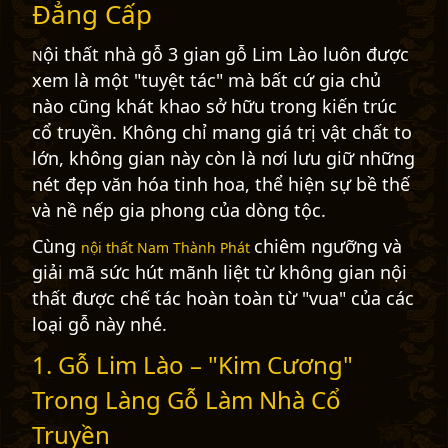
Đẳng Cấp
ội thất nhà gỗ 3 gian gỗ Lim Lào luôn được
N
xem là một "tuyệt tác" mà bất cứ gia chủ
nào cũng khát khao sở hữu
trong kiến trúc
cổ truyền
. Không chỉ mang giá trị vật chất to
lớn, không gian này còn là nơi lưu giữ những
nét đẹp văn hóa tinh hoa, thể hiện sự bề thế
và nề nếp gia phong của dòng tộc.
Cùng
chiêm ngưỡng và
nội thất Nam Thành Phát
giải mã sức hút mãnh liệt từ không gian nội
thất được chế tác hoàn toàn từ "vua" của các
loại gỗ này nhé.
1. Gỗ Lim Lào – "Kim Cương"
Trong Làng Gỗ Làm Nhà Cổ
Truyền