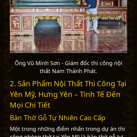
Ông Vũ Minh Sơn - Giám đốc thi công nội
thất Nam Thành Phát.
2. Sản Phẩm Nội Thất Thi Công Tại
Yên Mỹ, Hưng Yên – Tinh Tế Đến
Mọi Chi Tiết
Bàn Thờ Gỗ Tự Nhiên Cao Cấp
Một trong những điểm nhấn trong dự án thi
công phòng thờ tại Yên Mỹ là bàn thờ gỗ tự