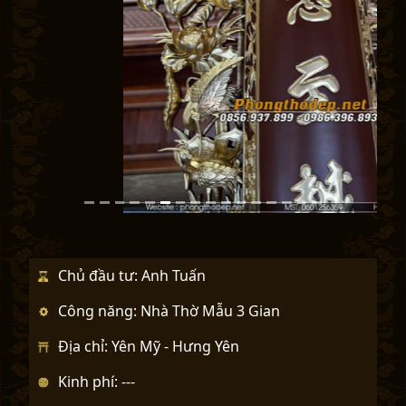
r
e
e
x
v
t
i
o
u
s
Chủ đầu tư: Anh Tuấn
Công năng: Nhà Thờ Mẫu 3 Gian
Địa chỉ: Yên Mỹ - Hưng Yên
Kinh phí: ---